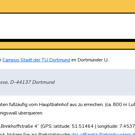
am
Campus Stadt der TU Dortmund
im Dortmunder U.
asse, D-44137 Dortmund
ten fußläufig vom Hauptbahnhof aus zu erreichen. (ca. 800 m Lu
önigswall überqueren.
„Brinkhoffstraße 4“ (GPS: latitude: 51.51464 | longitude: 7.453
r ist. Nutzen Sie zur Parkplatzsuche
das offizielle Parkleitsystem